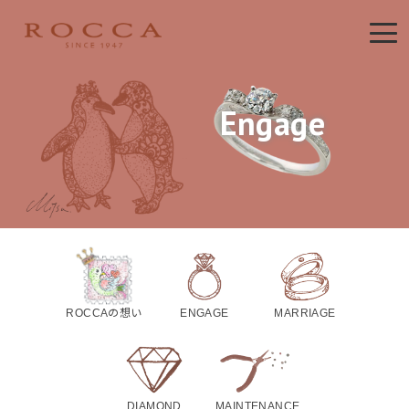
Engage
ROCCAの想い
ENGAGE
MARRIAGE
DIAMOND
MAINTENANCE