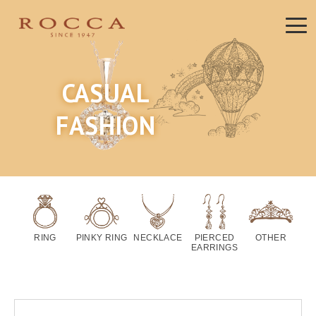
CASUAL
FASHION
RING
PINKY RING
NECKLACE
PIERCED
OTHER
EARRINGS